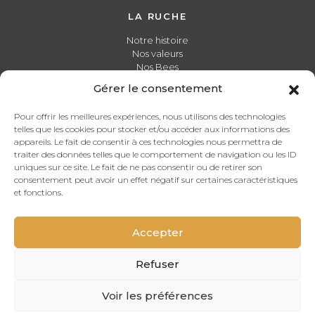
LA RUCHE
Notre histoire
Nos valeurs
Nos Bees
Gérer le consentement
FORMATIONS
Pour offrir les meilleures expériences, nous utilisons des technologies
Découvrez notre catalogue de formations
telles que les cookies pour stocker et/ou accéder aux informations des
appareils. Le fait de consentir à ces technologies nous permettra de
traiter des données telles que le comportement de navigation ou les ID
ACTUALITÉS
uniques sur ce site. Le fait de ne pas consentir ou de retirer son
consentement peut avoir un effet négatif sur certaines caractéristiques
Toute notre actualité en temps réel
et fonctions.
CONTACT
Accepter
Contactez-nous
Refuser
Voir les préférences