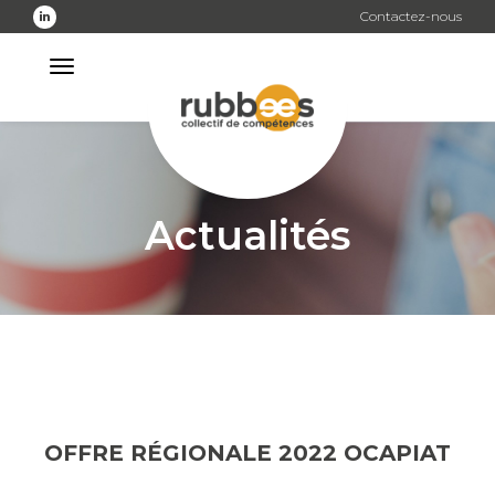
Skip
Contactez-nous
to
the
content
Actualités
OFFRE RÉGIONALE 2022 OCAPIAT