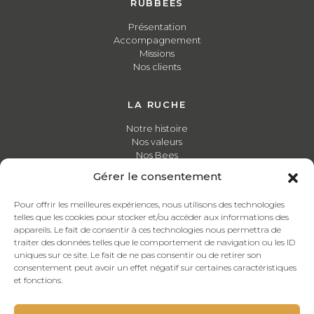
RUBBEES
Présentation
Accompagnement
Missions
Nos clients
LA RUCHE
Notre histoire
Nos valeurs
Nos Bees
Gérer le consentement
FORMATIONS
Pour offrir les meilleures expériences, nous utilisons des technologies
Découvrez notre catalogue de formations
telles que les cookies pour stocker et/ou accéder aux informations des
appareils. Le fait de consentir à ces technologies nous permettra de
traiter des données telles que le comportement de navigation ou les ID
ACTUALITÉS
uniques sur ce site. Le fait de ne pas consentir ou de retirer son
consentement peut avoir un effet négatif sur certaines caractéristiques
Toute notre actualité en temps réel
et fonctions.