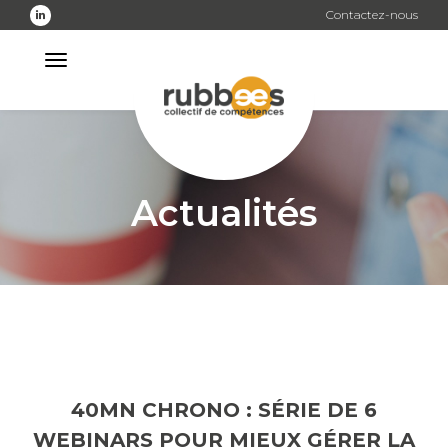
Skip
Contactez-nous
to
the
content
Actualités
40MN CHRONO : SÉRIE DE 6
WEBINARS POUR MIEUX GÉRER LA