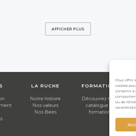
AFFICHER PLUS
Pour offrir 
S
LA RUCHE
FORMATIONS
cookies pour
consentir à 
comportement
on
Notre histoire
Découvrez notre
ou de retire
ment
Nos valeurs
catalogue de
caractéristi
Nos Bees
formations
ts
Acc