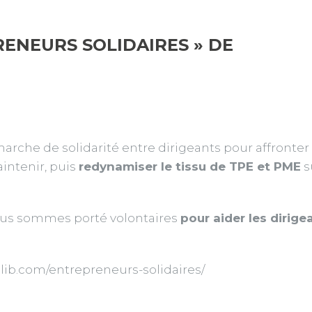
ENEURS SOLIDAIRES » DE
arche de solidarité entre dirigeants pour affronte
intenir, puis
redynamiser le tissu de TPE et PME
s
ous sommes porté volontaires
pour aider les dirig
selib.com/entrepreneurs-solidaires/