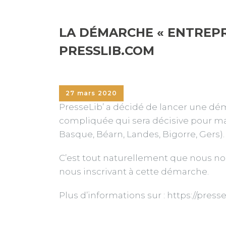
LA DÉMARCHE « ENTREPR
PRESSLIB.COM
27 mars 2020
PresseLib’ a décidé de lancer une dém
compliquée qui sera décisive pour ma
Basque, Béarn, Landes, Bigorre, Gers).
C’est tout naturellement que nous n
nous inscrivant à cette démarche.
Plus d’informations sur : https://pres