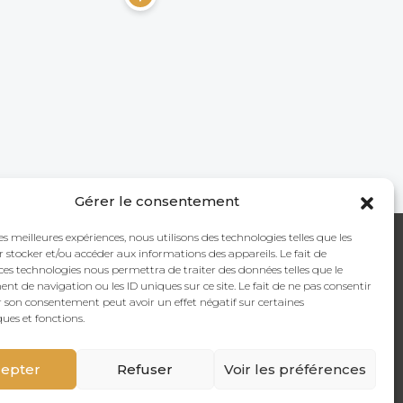
Gérer le consentement
les meilleures expériences, nous utilisons des technologies telles que les
ACTUALITÉS
CONTACT
 stocker et/ou accéder aux informations des appareils. Le fait de
ces technologies nous permettra de traiter des données telles que le
 de navigation ou les ID uniques sur ce site. Le fait de ne pas consentir
Toute notre
Contactez-nous
r son consentement peut avoir un effet négatif sur certaines
actualité en temps
ques et fonctions.
réel
epter
Refuser
Voir les préférences