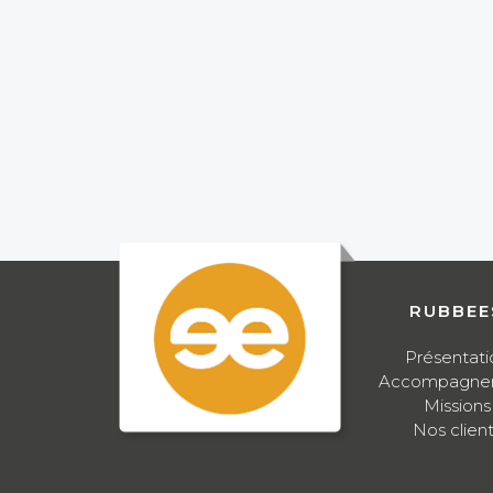
RUBBEE
Présentati
Accompagne
Missions
Nos clien